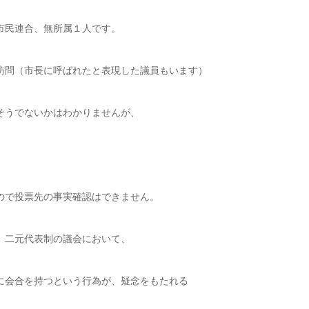
市民連合、無所属１人です。
訪問（市長に呼ばれたと表現した議員もいます）
そうでないかはわかりませんが、
ので投票先の事実確認はできません。
、二元代表制の議会において、
に会合を持つという行為が、疑念をもたれる