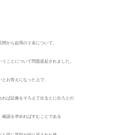
民間から起用の２名について、
いうことについて問題提起されました。
いとお答えになった上で、
あれば証拠をそろえて出るとに出ろとの
、確認を求めればすむことである
ども同じ質疑が繰り返された後、