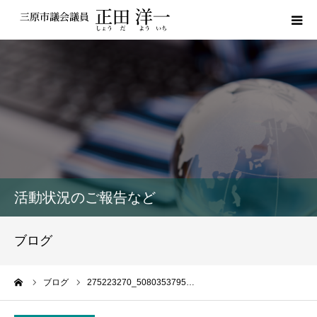
プロフィール
私の政策
活動報告
議員レポート
活動状況のご報告など
議会動画
ブログ
サポーター登録
ーム
ブログ
275223270_5080353795…
お問い合わせ