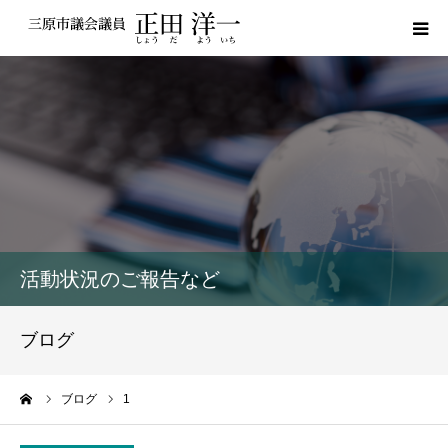
プロフィール
私の政策
活動報告
議員レポート
活動状況のご報告など
議会動画
ブログ
サポーター登録
ーム
ブログ
1
お問い合わせ