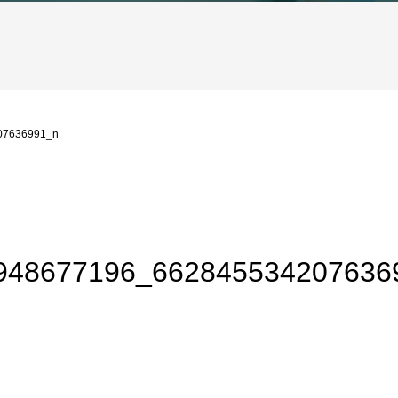
07636991_n
948677196_662845534207636