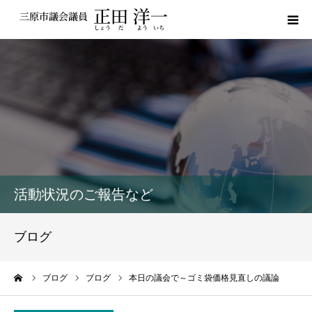
プロフィール
私の政策
活動報告
議員レポート
活動状況のご報告など
議会動画
ブログ
サポーター登録
ーム
ブログ
ブログ
本日の議会で～ゴミ袋価格見直しの議論
お問い合わせ