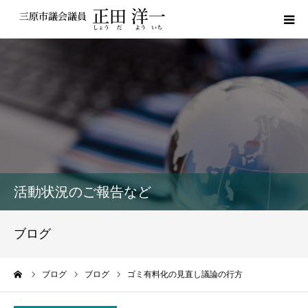
プロフィール
私の政策
活動報告
議員レポート
活動状況のご報告など
議会動画
ブログ
サポーター登録
ーム
ブログ
ブログ
ゴミ有料化の見直し議論の行方
お問い合わせ