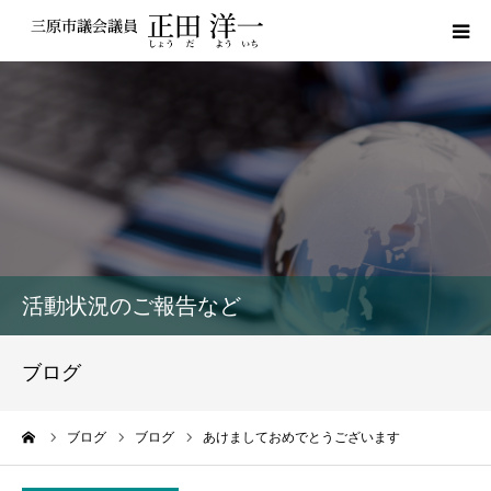
プロフィール
私の政策
活動報告
議員レポート
活動状況のご報告など
議会動画
ブログ
サポーター登録
ーム
ブログ
ブログ
あけましておめでとうございます
お問い合わせ