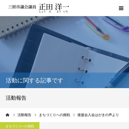
プロフィール
私の政策
活動報告
議員レポート
活動に関する記事です
議会動画
活動報告
サポーター登録
ーム
活動報告
まちづくりへの挑戦
後援会入会はがきの声より
お問い合わせ
まちづくりへの挑戦