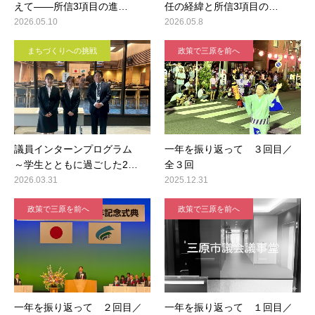
えて――所信3項目の進…
任の経緯と所信3項目の…
2026.05.10
2026.05.8
まちづくりへの挑戦
政策で三原を前へ
議員インターンプログラム
一年を振り返って ３回目／
～学生とともに過ごした2…
全３回
2026.03.31
2025.12.31
政策で三原を前へ
政策で三原を前へ
一年を振り返って ２回目／
一年を振り返って １回目／