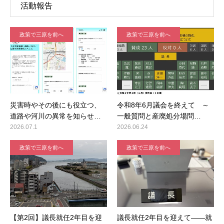
活動報告
政策で三原を前へ
政策で三原を前へ
災害時やその後にも役立つ、
令和8年6月議会を終えて ～
道路や河川の異常を知らせ…
一般質問と産廃処分場問…
2026.07.1
2026.06.24
政策で三原を前へ
政策で三原を前へ
【第2回】議長就任2年目を迎
議長就任2年目を迎えて――就