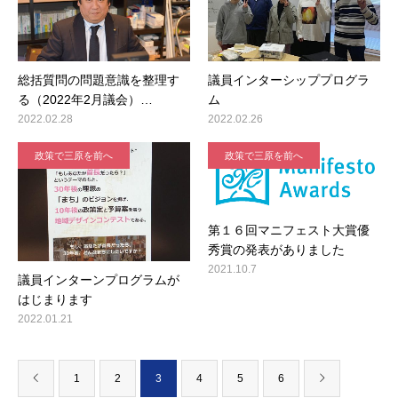
総括質問の問題意識を整理す
議員インターシッププログラ
る（2022年2月議会）…
ム
2022.02.28
2022.02.26
政策で三原を前へ
政策で三原を前へ
第１６回マニフェスト大賞優
秀賞の発表がありました
2021.10.7
議員インターンプログラムが
はじまります
2022.01.21
1
2
3
4
5
6