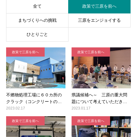
全て
政策で三原を前へ
まちづくりへの挑戦
三原をエンジョイする
ひとりごと
政策で三原を前へ
政策で三原を前へ
不燃物処理工場に６０カ所の
県議候補へ～ 三原の重大問
クラック（コンクリートの…
題について考えていただき…
2023.02.17
2023.01.17
政策で三原を前へ
政策で三原を前へ