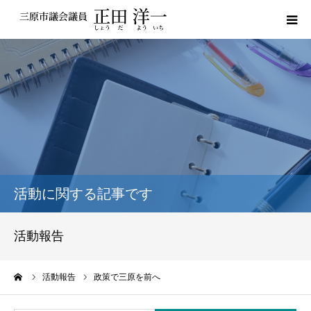
プロフィール
私の政策
活動報告
議員レポート
活動に関する記事です
議会動画
活動報告
サポーター登録
ーム
活動報告
政策で三原を前へ
お問い合わせ